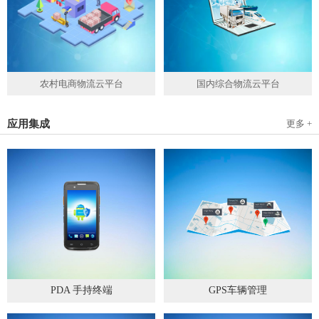
农村电商物流云平台
国内综合物流云平台
应用集成
更多 +
PDA 手持终端
GPS车辆管理
2019
-
05
-
28
2019
-
04
-
28