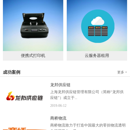
便携式打印机
云服务器租用
2019
-
09
-
04
2020
-
06
-
15
成功案例
更多 +
龙邦供应链
上海龙邦供应链管理有限公司（简称“龙邦供
应链”）成立于...
2019
-
06
-
12
2012年，是一家以物流供应链管理为核心，布
商桥物流
局全国物流网络运营、互...
商桥物流致力于打造中国最大的零担物流透明