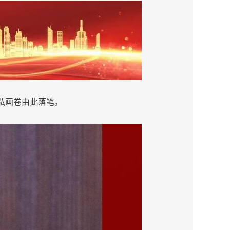
恢弘画卷由此落笔。