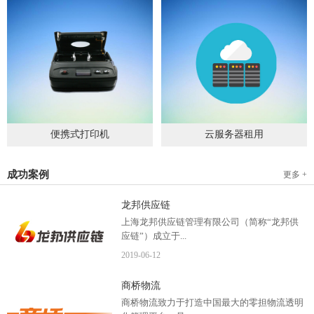
便携式打印机
云服务器租用
2019
-
09
-
04
2020
-
06
-
15
成功案例
更多 +
龙邦供应链
上海龙邦供应链管理有限公司（简称“龙邦供
应链”）成立于...
2019
-
06
-
12
2012年，是一家以物流供应链管理为核心，布
商桥物流
局全国物流网络运营、互...
商桥物流致力于打造中国最大的零担物流透明