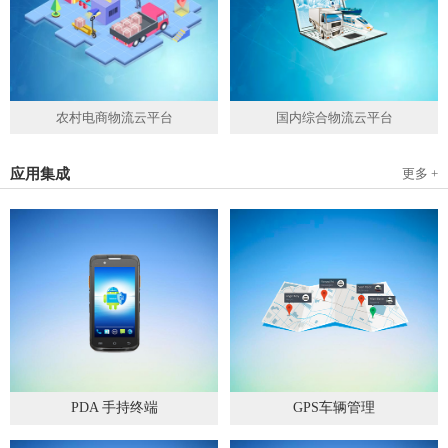
农村电商物流云平台
国内综合物流云平台
应用集成
更多 +
PDA 手持终端
GPS车辆管理
2019
-
05
-
28
2019
-
04
-
28