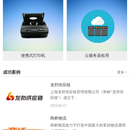
便携式打印机
云服务器租用
2019
-
09
-
04
2020
-
06
-
15
成功案例
更多 +
龙邦供应链
上海龙邦供应链管理有限公司（简称“龙邦供
应链”）成立于...
2019
-
06
-
12
2012年，是一家以物流供应链管理为核心，布
商桥物流
局全国物流网络运营、互...
商桥物流致力于打造中国最大的零担物流透明