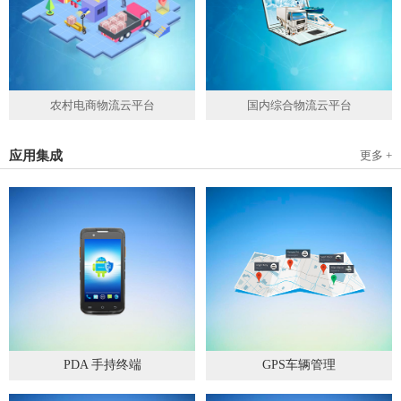
农村电商物流云平台
国内综合物流云平台
应用集成
更多 +
PDA 手持终端
GPS车辆管理
2019
-
05
-
28
2019
-
04
-
28