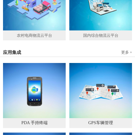
农村电商物流云平台
国内综合物流云平台
应用集成
更多 +
PDA 手持终端
GPS车辆管理
2019
-
05
-
28
2019
-
04
-
28