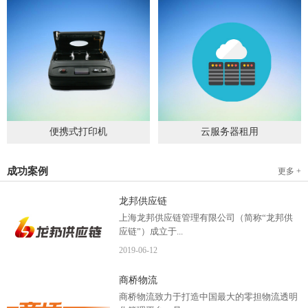
便携式打印机
云服务器租用
2019
-
09
-
04
2020
-
06
-
15
成功案例
更多 +
龙邦供应链
上海龙邦供应链管理有限公司（简称“龙邦供
应链”）成立于...
2019
-
06
-
12
2012年，是一家以物流供应链管理为核心，布
商桥物流
局全国物流网络运营、互...
商桥物流致力于打造中国最大的零担物流透明