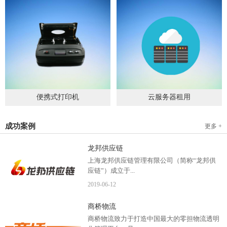
便携式打印机
云服务器租用
2019
-
09
-
04
2020
-
06
-
15
成功案例
更多 +
龙邦供应链
上海龙邦供应链管理有限公司（简称“龙邦供
应链”）成立于...
2019
-
06
-
12
2012年，是一家以物流供应链管理为核心，布
商桥物流
局全国物流网络运营、互...
商桥物流致力于打造中国最大的零担物流透明