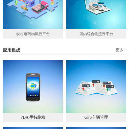
农村电商物流云平台
国内综合物流云平台
应用集成
更多 +
PDA 手持终端
GPS车辆管理
2019
-
05
-
28
2019
-
04
-
28