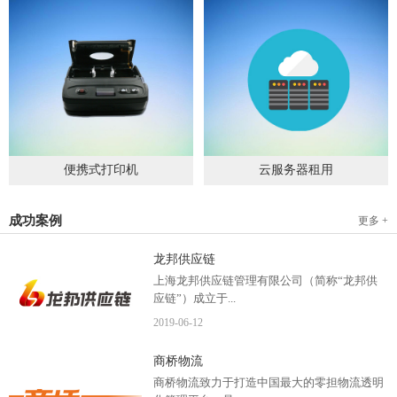
便携式打印机
云服务器租用
2019
-
09
-
04
2020
-
06
-
15
成功案例
更多 +
龙邦供应链
上海龙邦供应链管理有限公司（简称“龙邦供
应链”）成立于...
2019
-
06
-
12
2012年，是一家以物流供应链管理为核心，布
商桥物流
局全国物流网络运营、互...
商桥物流致力于打造中国最大的零担物流透明