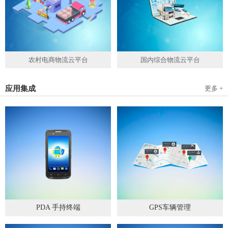
农村电商物流云平台
国内综合物流云平台
应用集成
更多 +
PDA 手持终端
GPS车辆管理
2019
-
05
-
28
2019
-
04
-
28