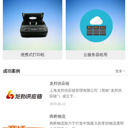
便携式打印机
云服务器租用
2019
-
09
-
04
2020
-
06
-
15
成功案例
更多 +
龙邦供应链
上海龙邦供应链管理有限公司（简称“龙邦供
应链”）成立于...
2019
-
06
-
12
2012年，是一家以物流供应链管理为核心，布
商桥物流
局全国物流网络运营、互...
商桥物流致力于打造中国最大的零担物流透明