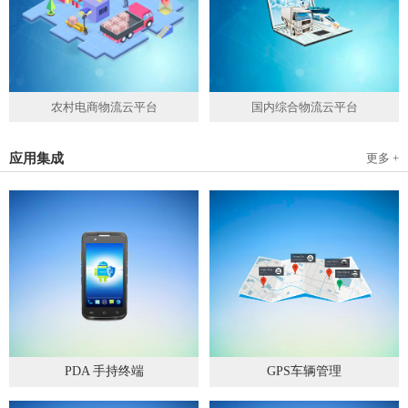
农村电商物流云平台
国内综合物流云平台
应用集成
更多 +
PDA 手持终端
GPS车辆管理
2019
-
05
-
28
2019
-
04
-
28