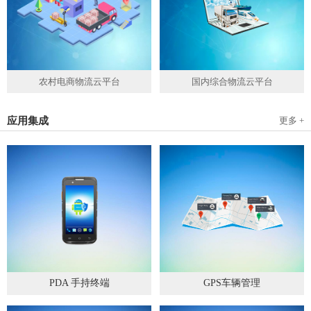
农村电商物流云平台
国内综合物流云平台
应用集成
更多 +
PDA 手持终端
GPS车辆管理
2019
-
05
-
28
2019
-
04
-
28