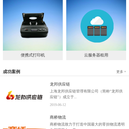
便携式打印机
云服务器租用
2019
-
09
-
04
2020
-
06
-
15
成功案例
更多 +
龙邦供应链
上海龙邦供应链管理有限公司（简称“龙邦供
应链”）成立于...
2019
-
06
-
12
2012年，是一家以物流供应链管理为核心，布
商桥物流
局全国物流网络运营、互...
商桥物流致力于打造中国最大的零担物流透明