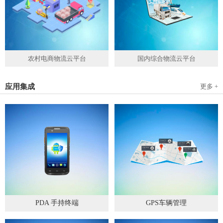
农村电商物流云平台
国内综合物流云平台
应用集成
更多 +
PDA 手持终端
GPS车辆管理
2019
-
05
-
28
2019
-
04
-
28