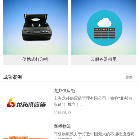
便携式打印机
云服务器租用
2019
-
09
-
04
2020
-
06
-
15
成功案例
更多 +
龙邦供应链
上海龙邦供应链管理有限公司（简称“龙邦供
应链”）成立于...
2019
-
06
-
12
2012年，是一家以物流供应链管理为核心，布
商桥物流
局全国物流网络运营、互...
商桥物流致力于打造中国最大的零担物流透明