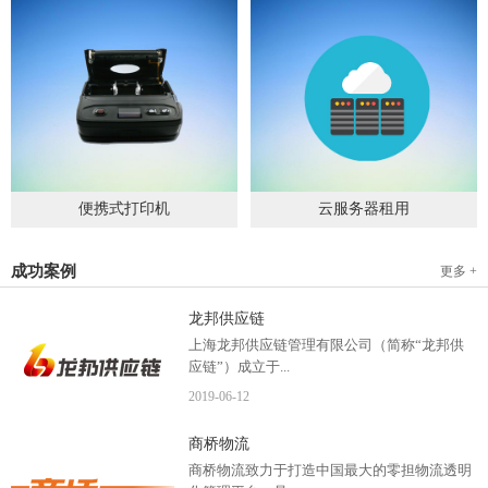
便携式打印机
云服务器租用
2019
-
09
-
04
2020
-
06
-
15
成功案例
更多 +
龙邦供应链
上海龙邦供应链管理有限公司（简称“龙邦供
应链”）成立于...
2019
-
06
-
12
2012年，是一家以物流供应链管理为核心，布
商桥物流
局全国物流网络运营、互...
商桥物流致力于打造中国最大的零担物流透明