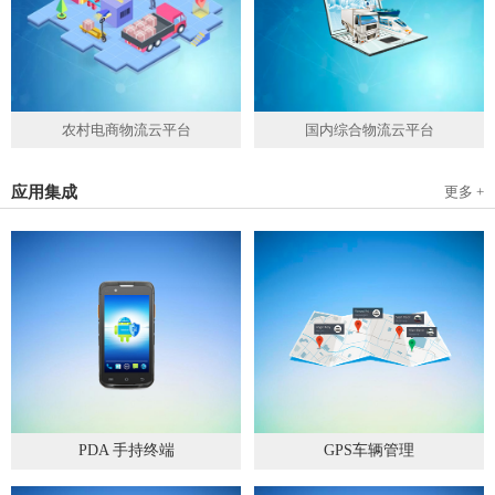
农村电商物流云平台
国内综合物流云平台
应用集成
更多 +
PDA 手持终端
GPS车辆管理
2019
-
05
-
28
2019
-
04
-
28