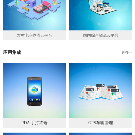
农村电商物流云平台
国内综合物流云平台
应用集成
更多 +
PDA 手持终端
GPS车辆管理
2019
-
05
-
28
2019
-
04
-
28