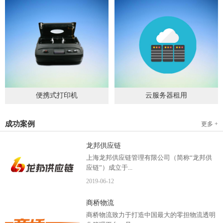
便携式打印机
云服务器租用
2019
-
09
-
04
2020
-
06
-
15
成功案例
更多 +
龙邦供应链
上海龙邦供应链管理有限公司（简称“龙邦供
应链”）成立于...
2019
-
06
-
12
2012年，是一家以物流供应链管理为核心，布
商桥物流
局全国物流网络运营、互...
商桥物流致力于打造中国最大的零担物流透明