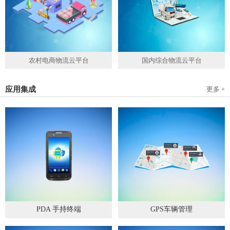
农村电商物流云平台
国内综合物流云平台
应用集成
更多 +
PDA 手持终端
GPS车辆管理
2019
-
05
-
28
2019
-
04
-
28