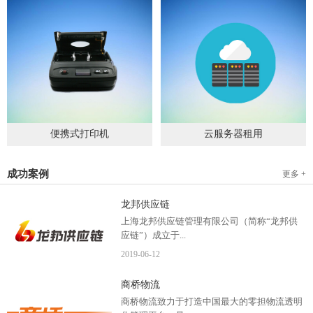
便携式打印机
云服务器租用
2019
-
09
-
04
2020
-
06
-
15
成功案例
更多 +
龙邦供应链
上海龙邦供应链管理有限公司（简称“龙邦供
应链”）成立于...
2019
-
06
-
12
2012年，是一家以物流供应链管理为核心，布
商桥物流
局全国物流网络运营、互...
商桥物流致力于打造中国最大的零担物流透明