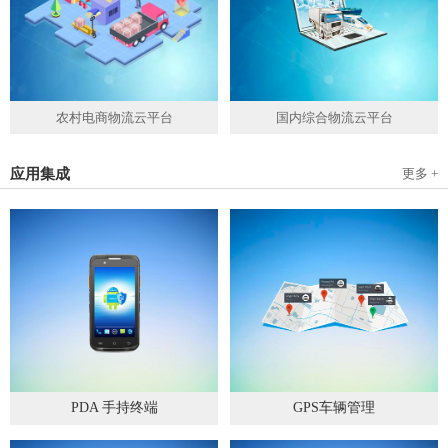
农村电商物流云平台
国内综合物流云平台
应用集成
更多 +
PDA 手持终端
GPS车辆管理
2019
-
05
-
28
2019
-
04
-
28