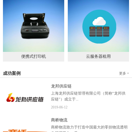
便携式打印机
云服务器租用
2019
-
09
-
04
2020
-
06
-
15
成功案例
更多 +
龙邦供应链
上海龙邦供应链管理有限公司（简称“龙邦供
应链”）成立于...
2019
-
06
-
12
2012年，是一家以物流供应链管理为核心，布
商桥物流
局全国物流网络运营、互...
商桥物流致力于打造中国最大的零担物流透明