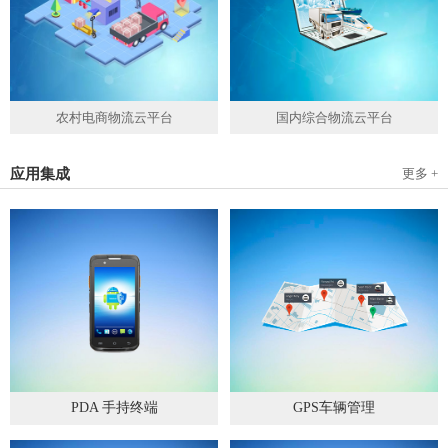
农村电商物流云平台
国内综合物流云平台
应用集成
更多 +
PDA 手持终端
GPS车辆管理
2019
-
05
-
28
2019
-
04
-
28