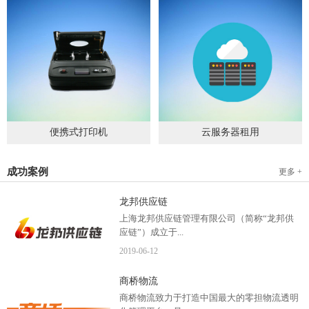
便携式打印机
云服务器租用
2019
-
09
-
04
2020
-
06
-
15
成功案例
更多 +
龙邦供应链
上海龙邦供应链管理有限公司（简称“龙邦供
应链”）成立于...
2019
-
06
-
12
2012年，是一家以物流供应链管理为核心，布
商桥物流
局全国物流网络运营、互...
商桥物流致力于打造中国最大的零担物流透明