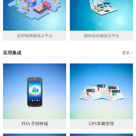
农村电商物流云平台
国内综合物流云平台
应用集成
更多 +
PDA 手持终端
GPS车辆管理
2019
-
05
-
28
2019
-
04
-
28