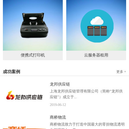
便携式打印机
云服务器租用
2019
-
09
-
04
2020
-
06
-
15
成功案例
更多 +
龙邦供应链
上海龙邦供应链管理有限公司（简称“龙邦供
应链”）成立于...
2019
-
06
-
12
2012年，是一家以物流供应链管理为核心，布
商桥物流
局全国物流网络运营、互...
商桥物流致力于打造中国最大的零担物流透明