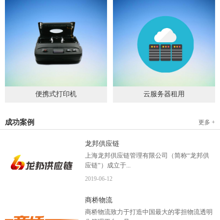
便携式打印机
云服务器租用
2019
-
09
-
04
2020
-
06
-
15
成功案例
更多 +
龙邦供应链
上海龙邦供应链管理有限公司（简称“龙邦供
应链”）成立于...
2019
-
06
-
12
2012年，是一家以物流供应链管理为核心，布
商桥物流
局全国物流网络运营、互...
商桥物流致力于打造中国最大的零担物流透明