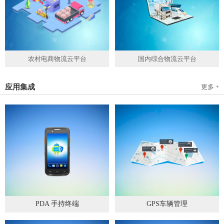
农村电商物流云平台
国内综合物流云平台
应用集成
更多 +
PDA 手持终端
GPS车辆管理
2019
-
05
-
28
2019
-
04
-
28