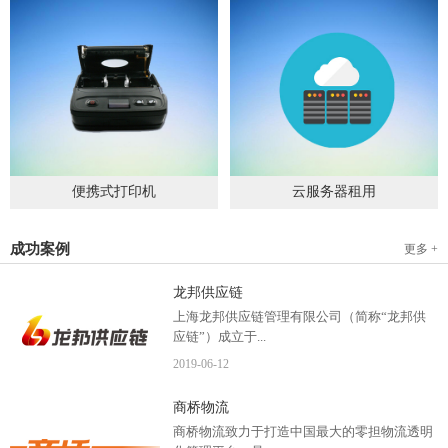
便携式打印机
云服务器租用
2019
-
09
-
04
2020
-
06
-
15
成功案例
更多 +
龙邦供应链
上海龙邦供应链管理有限公司（简称“龙邦供
应链”）成立于...
2019
-
06
-
12
2012年，是一家以物流供应链管理为核心，布
商桥物流
局全国物流网络运营、互...
商桥物流致力于打造中国最大的零担物流透明