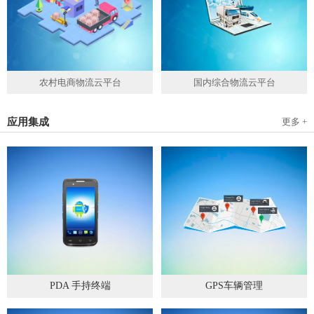
农村电商物流云平台
国内综合物流云平台
应用集成
更多 +
PDA 手持终端
GPS车辆管理
2019
-
05
-
28
2019
-
04
-
28