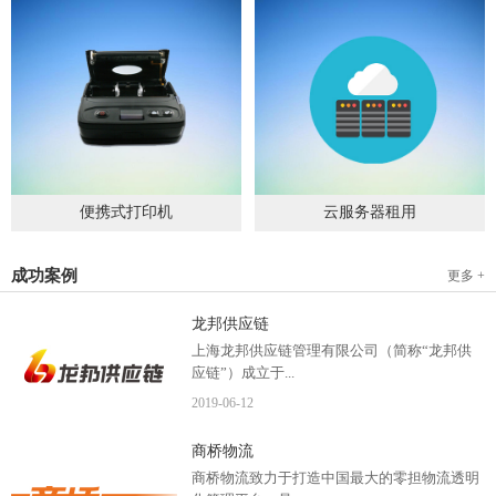
便携式打印机
云服务器租用
2019
-
09
-
04
2020
-
06
-
15
成功案例
更多 +
龙邦供应链
上海龙邦供应链管理有限公司（简称“龙邦供
应链”）成立于...
2019
-
06
-
12
2012年，是一家以物流供应链管理为核心，布
商桥物流
局全国物流网络运营、互...
商桥物流致力于打造中国最大的零担物流透明