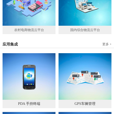
农村电商物流云平台
国内综合物流云平台
应用集成
更多 +
PDA 手持终端
GPS车辆管理
2019
-
05
-
28
2019
-
04
-
28