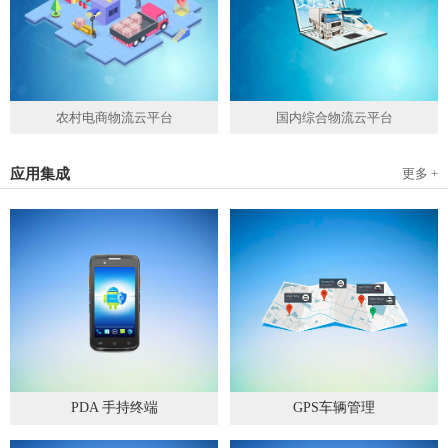
农村电商物流云平台
国内综合物流云平台
应用集成
更多 +
PDA 手持终端
GPS车辆管理
2019
-
05
-
28
2019
-
04
-
28