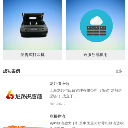
便携式打印机
云服务器租用
2019
-
09
-
04
2020
-
06
-
15
成功案例
更多 +
龙邦供应链
上海龙邦供应链管理有限公司（简称“龙邦供
应链”）成立于...
2019
-
06
-
12
2012年，是一家以物流供应链管理为核心，布
商桥物流
局全国物流网络运营、互...
商桥物流致力于打造中国最大的零担物流透明