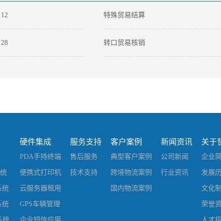
-
12
特殊贸易结算
-
28
转口贸易核销
-
23
国际海运保险单怎么填写
硬件集成
服务支持
客户案例
新闻资讯
关于
PDA手持终端
售后服务
典型客户案例
公司新闻
企业
系统
便携式打印机
技术支持
跨境物流案例
行业资讯
发展
系统
云服务器租用
国内物流案例
文化
系统
GPS车辆管理
荣誉
系统
企业短信应用
人才