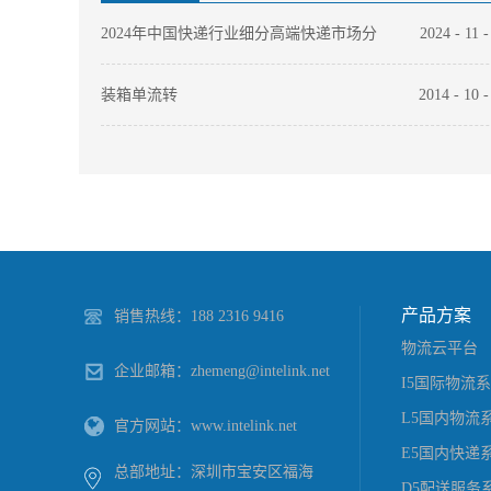
2024年中国快递行业细分高端快递市场分
2024
-
11
析 EMS和顺丰竞争力领先
装箱单流转
2014
-
10
【最新】各国海关特殊规定大汇总
2018
-
05
产品方案
销售热线：188 2316 9416
物流云平台
企业邮箱：zhemeng@intelink.net
I5国际物流
L5国内物流
官方网站：www.intelink.net
E5国内快递
总部地址：深圳市宝安区福海
D5配送服务