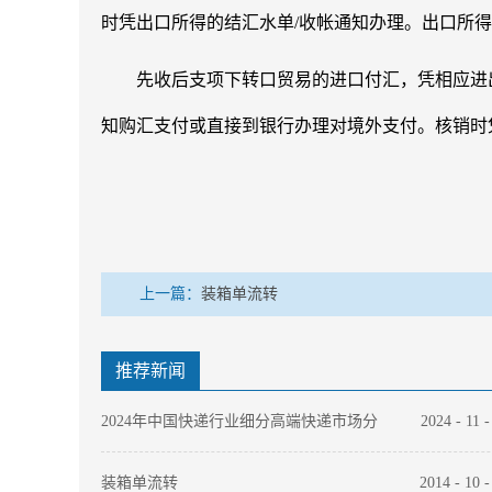
时凭出口所得的结汇水单/收帐通知办理。出口所
先收后支项下转口贸易的进口付汇，凭相应进出
知购汇支付或直接到银行办理对境外支付。核销时
上一篇：
装箱单流转
推荐新闻
2024年中国快递行业细分高端快递市场分
2024
-
11
析 EMS和顺丰竞争力领先
装箱单流转
2014
-
10