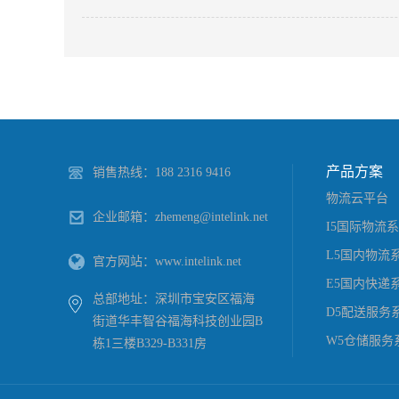
【最新】各国海关特殊规定大汇总
2018
-
05
产品方案
销售热线：188 2316 9416
物流云平台
企业邮箱：zhemeng@intelink.net
I5国际物流
L5国内物流
官方网站：www.intelink.net
E5国内快递
总部地址：深圳市宝安区福海
D5配送服务
街道华丰智谷福海科技创业园B
W5仓储服务
栋1三楼B329-B331房