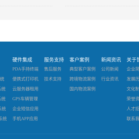
-
23
国际海运保险单怎么填写
硬件集成
服务支持
客户案例
新闻资讯
关于
PDA手持终端
售后服务
典型客户案例
公司新闻
企业
系统
便携式打印机
技术支持
跨境物流案例
行业资讯
发展
系统
云服务器租用
国内物流案例
文化
系统
GPS车辆管理
荣誉
系统
企业短信应用
人才
系统
手机APP应用
联系
蓝牙电子秤
微信平台推广