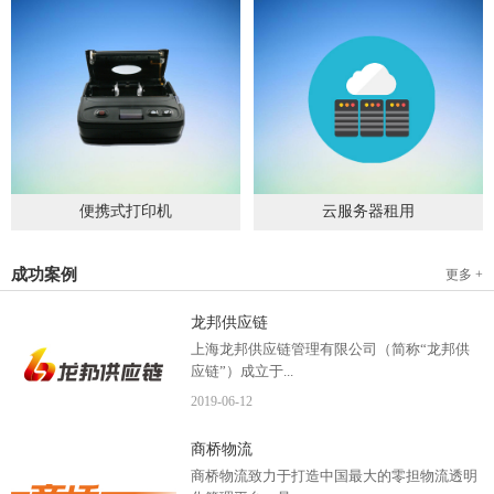
便携式打印机
云服务器租用
2019
-
09
-
04
2020
-
06
-
15
成功案例
更多 +
龙邦供应链
上海龙邦供应链管理有限公司（简称“龙邦供
应链”）成立于...
2019
-
06
-
12
2012年，是一家以物流供应链管理为核心，布
商桥物流
局全国物流网络运营、互...
商桥物流致力于打造中国最大的零担物流透明