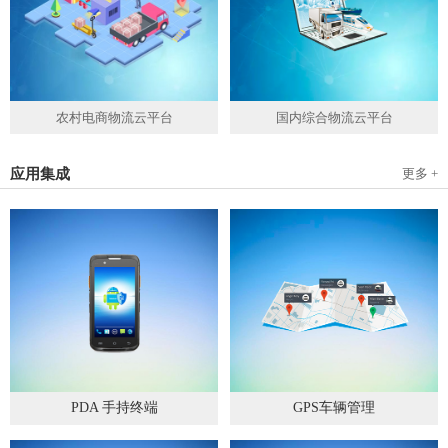
农村电商物流云平台
国内综合物流云平台
应用集成
更多 +
PDA 手持终端
GPS车辆管理
2019
-
05
-
28
2019
-
04
-
28