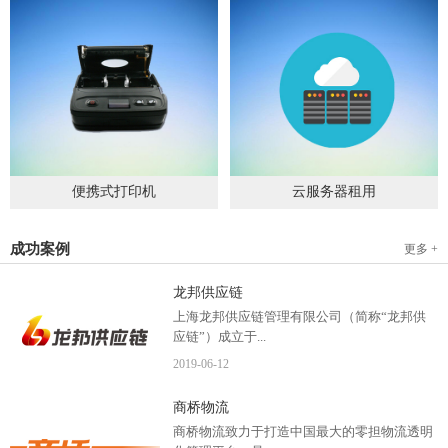
便携式打印机
云服务器租用
2019
-
09
-
04
2020
-
06
-
15
成功案例
更多 +
龙邦供应链
上海龙邦供应链管理有限公司（简称“龙邦供
应链”）成立于...
2019
-
06
-
12
2012年，是一家以物流供应链管理为核心，布
商桥物流
局全国物流网络运营、互...
商桥物流致力于打造中国最大的零担物流透明