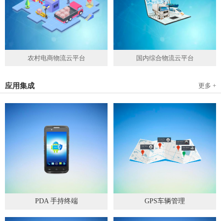
农村电商物流云平台
国内综合物流云平台
应用集成
更多 +
PDA 手持终端
GPS车辆管理
2019
-
05
-
28
2019
-
04
-
28