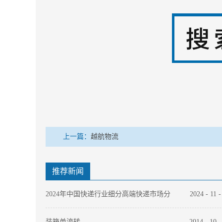
上一篇：
越航物流
推荐新闻
2024年中国快递行业细分高端快递市场分
2024
-
11
析 EMS和顺丰竞争力领先
装箱单流转
2014
-
10