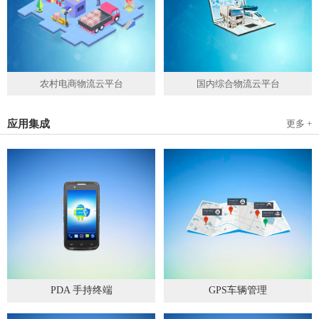
农村电商物流云平台
国内综合物流云平台
应用集成
更多 +
PDA 手持终端
GPS车辆管理
2019
-
05
-
28
2019
-
04
-
28