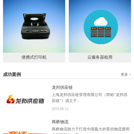
便携式打印机
云服务器租用
2019
-
09
-
04
2020
-
06
-
15
成功案例
更多 +
龙邦供应链
上海龙邦供应链管理有限公司（简称“龙邦供
应链”）成立于...
2019
-
06
-
12
2012年，是一家以物流供应链管理为核心，布
商桥物流
局全国物流网络运营、互...
商桥物流致力于打造中国最大的零担物流透明