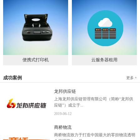
便携式打印机
云服务器租用
2019
-
09
-
04
2020
-
06
-
15
成功案例
更多 +
龙邦供应链
上海龙邦供应链管理有限公司（简称“龙邦供
应链”）成立于...
2019
-
06
-
12
2012年，是一家以物流供应链管理为核心，布
商桥物流
局全国物流网络运营、互...
商桥物流致力于打造中国最大的零担物流透明