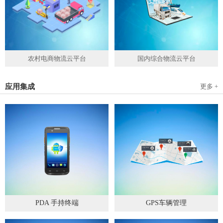
农村电商物流云平台
国内综合物流云平台
应用集成
更多 +
PDA 手持终端
GPS车辆管理
2019
-
05
-
28
2019
-
04
-
28