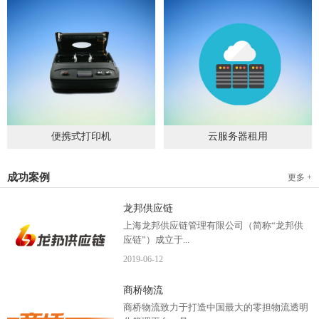
便携式打印机
云服务器租用
2019
-
09
-
04
2020
-
06
-
15
成功案例
更多 +
龙邦供应链
上海龙邦供应链管理有限公司（简称“龙邦供
应链”）成立于...
2019
-
06
-
12
2012年，是一家以物流供应链管理为核心，布
商桥物流
局全国物流网络运营、互...
商桥物流致力于打造中国最大的零担物流透明