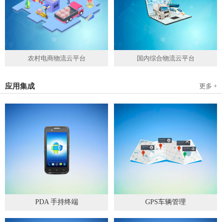
农村电商物流云平台
国内综合物流云平台
应用集成
更多 +
PDA 手持终端
GPS车辆管理
2019
-
05
-
28
2019
-
04
-
28