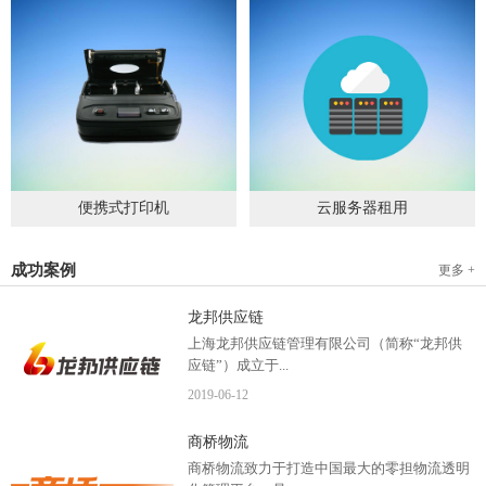
便携式打印机
云服务器租用
2019
-
09
-
04
2020
-
06
-
15
成功案例
更多 +
龙邦供应链
上海龙邦供应链管理有限公司（简称“龙邦供
应链”）成立于...
2019
-
06
-
12
2012年，是一家以物流供应链管理为核心，布
商桥物流
局全国物流网络运营、互...
商桥物流致力于打造中国最大的零担物流透明