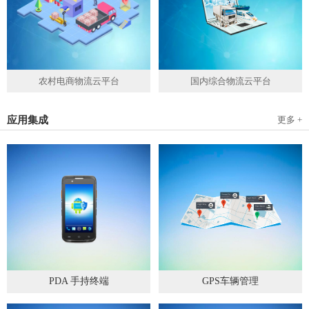
农村电商物流云平台
国内综合物流云平台
应用集成
更多 +
PDA 手持终端
GPS车辆管理
2019
-
05
-
28
2019
-
04
-
28